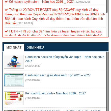
Kế hoạch tuyển sinh – Năm học 2026 _ 2027
(22/05/2026)
Thông tư 29/2024/TT-BGDDT của Bộ GD&ĐT quy định về dạy
thêm, học thêm và Quyết định số 022/2025/QĐ-UBND của UBND tỉnh
Đắk Lắk ban hành Quy định về dạy thêm, học thêm trên địa bàn tỉnh
Đắk Lắk
(22/12/2025)
HĐTN – HN với chủ đề “Tìm hiểu và tuyên truyền về tác hại của
thuốc lá, thuốc lá điện tử – Xây dựng trường học không khói thuốc”
(30/10/2025)
MỚI NHẤT
XEM NHIỀU
Danh mục SGK lớp 6;7;8;9 – Năm học 2025-2026
(10/07/2025)
Danh sách học sinh trúng tuyển lớp 6 – Năm học 2025 – 2026
Danh sách học sinh trúng tuyển vào lớp 6 – Năm học 2026 –
2027
(16/06/2025)
(22/06/2026)
Lịch tuyển sinh vào lớp 6 năm học 2025-2026 (Mới)
(03/06/2025)
Danh mục sách giáo khoa năm học 2026 – 2027
(26/05/2026)
Kế hoạch tuyển sinh – Năm học 2026 _ 2027
(22/05/2026)