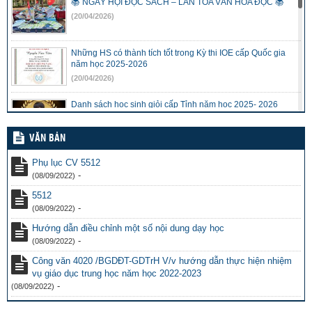
📚 NGÀY HỘI ĐỌC SÁCH – LAN TỎA VĂN HÓA ĐỌC 📚
(20/04/2026)
Những HS có thành tích tốt trong Kỳ thi IOE cấp Quốc gia
năm học 2025-2026
(20/04/2026)
Danh sách học sinh giỏi cấp Tỉnh năm học 2025- 2026
(30/03/2026)
VĂN BẢN
Báo cáo Sơ kết và Thống kê kết quả Học tập – Rèn luyện,
Phụ lục CV 5512
HKI, năm học 2025-2026
-
(08/09/2022)
(18/01/2026)
5512
Thông tư 29/2024/TT-BGDDT của Bộ GD&ĐT quy định về
-
(08/09/2022)
dạy thêm, học thêm và Quyết định số 022/2025/QĐ-UBND
Hướng dẫn điều chỉnh một số nội dung dạy học
của UBND tỉnh Đắk Lắk ban hành Quy định về dạy thêm,
-
học thêm trên địa bàn tỉnh Đắk Lắk
(08/09/2022)
(22/12/2025)
Công văn 4020 /BGDĐT-GDTrH V/v hướng dẫn thực hiện nhiệm
vụ giáo dục trung học năm học 2022-2023
-
(08/09/2022)