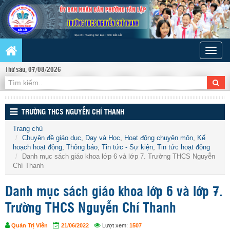
Toggle
naviga
Thứ sáu, 07/08/2026
TRƯỜNG THCS NGUYỄN CHÍ THANH
Trang chủ
Chuyên đề giáo dục
,
Dạy và Học
,
Hoạt động chuyên môn
,
Kế
hoạch hoạt động
,
Thông báo
,
Tin tức - Sự kiện
,
Tin tức hoạt động
Danh mục sách giáo khoa lớp 6 và lớp 7. Trường THCS Nguyễn
Chí Thanh
Danh mục sách giáo khoa lớp 6 và lớp 7.
Trường THCS Nguyễn Chí Thanh
Quản Trị Viên
21/06/2022
Lượt xem:
1507